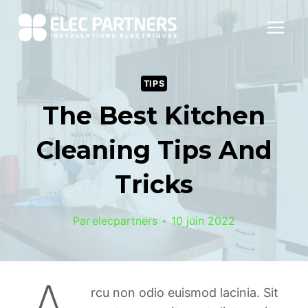
Aller
au
contenu
TIPS
The Best Kitchen
Cleaning Tips And
Tricks
Par
elecpartners
10 juin 2022
rcu non odio euismod lacinia. Sit