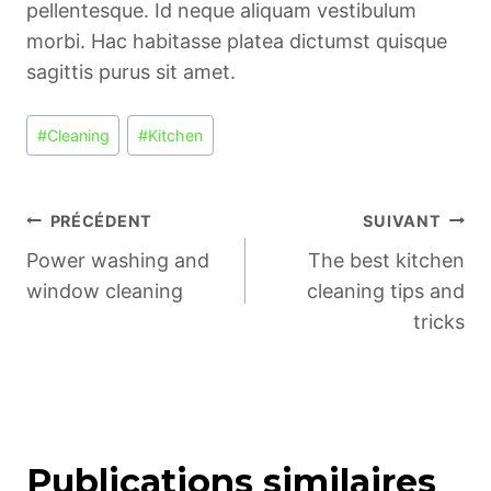
pellentesque. Id neque aliquam vestibulum
morbi. Hac habitasse platea dictumst quisque
sagittis purus sit amet.
Étiquettes
#
Cleaning
#
Kitchen
de
la
publication :
Navigation
PRÉCÉDENT
SUIVANT
Power washing and
The best kitchen
de
window cleaning
cleaning tips and
tricks
l’article
Publications similaires