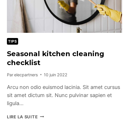
TIPS
Seasonal kitchen cleaning
checklist
Par
elecpartners
10 juin 2022
Arcu non odio euismod lacinia. Sit amet cursus
sit amet dictum sit. Nunc pulvinar sapien et
ligula…
SEASONAL
LIRE LA SUITE
KITCHEN
CLEANING