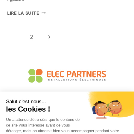
PRETTY
LIRE LA SUITE
KITCHEN
STORAGE
&
Navigation
Page
1
2
CLEANING
PRODUCTS
suivante
de
page
Accueil
Elec Partners 38
Elec Partners 74
Green Energy Partners
Mentions légales