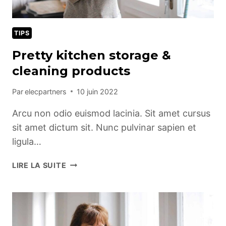
TIPS
Pretty kitchen storage &
cleaning products
Par
elecpartners
10 juin 2022
Arcu non odio euismod lacinia. Sit amet cursus
sit amet dictum sit. Nunc pulvinar sapien et
ligula…
PRETTY
LIRE LA SUITE
KITCHEN
STORAGE
&
CLEANING
PRODUCTS