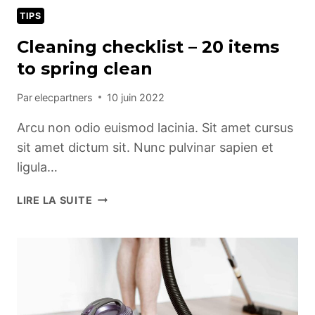
TIPS
Cleaning checklist – 20 items
to spring clean
Par
elecpartners
10 juin 2022
Arcu non odio euismod lacinia. Sit amet cursus
sit amet dictum sit. Nunc pulvinar sapien et
ligula…
CLEANING
LIRE LA SUITE
CHECKLIST
–
20
ITEMS
TO
SPRING
CLEAN