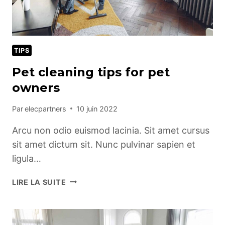
TIPS
Pet cleaning tips for pet
owners
Par
elecpartners
10 juin 2022
Arcu non odio euismod lacinia. Sit amet cursus
sit amet dictum sit. Nunc pulvinar sapien et
ligula…
PET
LIRE LA SUITE
CLEANING
TIPS
FOR