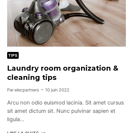
TIPS
Laundry room organization &
cleaning tips
Par
elecpartners
10 juin 2022
Arcu non odio euismod lacinia. Sit amet cursus
sit amet dictum sit. Nunc pulvinar sapien et
ligula…
LAUNDRY